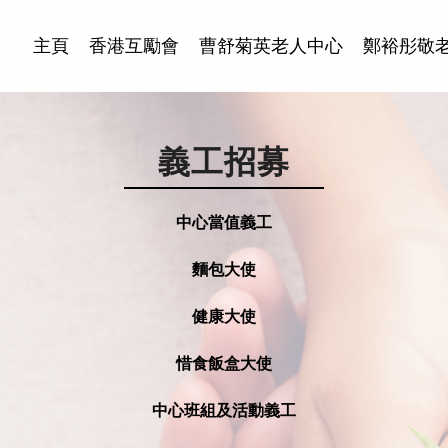
主頁
香港互勵會
曹舒菊英老人中心
鄭裕彤敬
義工招募
中心當值義工
麵包大使
健康大使
惜食飯盒大使
中心班組及活動義工